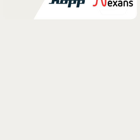
Update nieuwe deelnemers juni 2024
In de afgelopen maand hebben wij weer twee nieuwe bedrijven bij ons
initiatief zien aansluiten, fijn om jullie aan boord te hebben! Nogmaals
welkom:
- Kopp Benelux
- Nexans
Samen zorgen wij voor het verminderen, verduurzamen en hoogwaardig
hergebruiken van de verpakkingen in de installatiebranche. Benieuwd
wie er nog meer meedoet?
Bekijk het hier